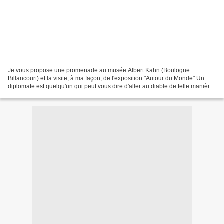
Je vous propose une promenade au musée Albert Kahn (Boulogne
Billancourt) et la visite, à ma façon, de l'exposition "Autour du Monde" Un
diplomate est quelqu'un qui peut vous dire d'aller au diable de telle manière
qu'il vous tarde de faire le voyage....