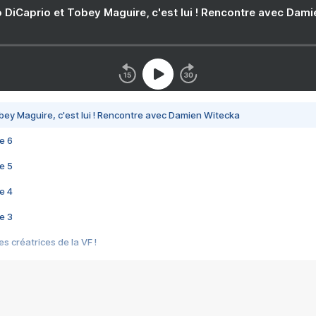
 DiCaprio et Tobey Maguire, c'est lui ! Rencontre avec Dam
bey Maguire, c'est lui ! Rencontre avec Damien Witecka
e 6
e 5
e 4
e 3
s créatrices de la VF !
e 2
e 1