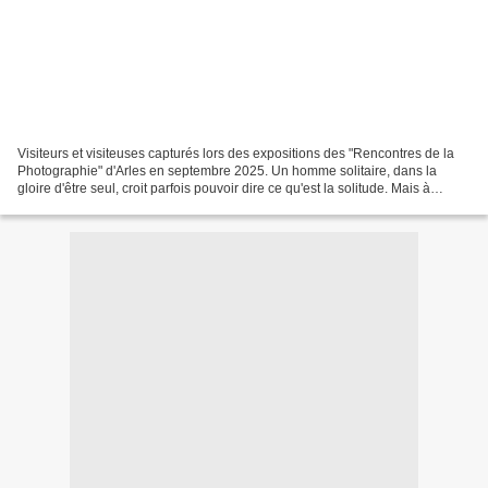
Visiteurs et visiteuses capturés lors des expositions des "Rencontres de la
Photographie" d'Arles en septembre 2025. Un homme solitaire, dans la
gloire d'être seul, croit parfois pouvoir dire ce qu'est la solitude. Mais à
chacun sa solitude. Et le rêveur...