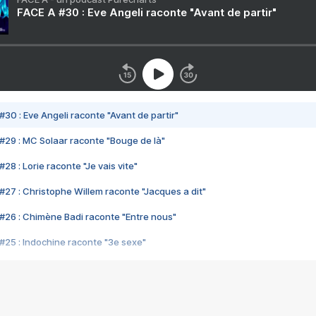
FACE A #30 : Eve Angeli raconte "Avant de partir"
#30 : Eve Angeli raconte "Avant de partir"
#29 : MC Solaar raconte "Bouge de là"
28 : Lorie raconte "Je vais vite"
#27 : Christophe Willem raconte "Jacques a dit"
#26 : Chimène Badi raconte "Entre nous"
#25 : Indochine raconte "3e sexe"
#24 : Zaho raconte "C'est chelou"
#23 : Patrick Bruel raconte "Au café des délices"