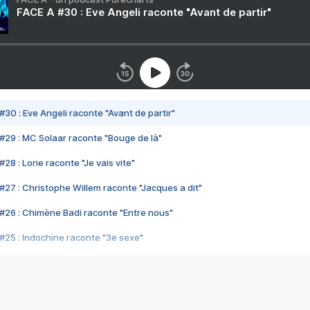
FACE A #30 : Eve Angeli raconte "Avant de partir"
#30 : Eve Angeli raconte "Avant de partir"
#29 : MC Solaar raconte "Bouge de là"
28 : Lorie raconte "Je vais vite"
#27 : Christophe Willem raconte "Jacques a dit"
#26 : Chimène Badi raconte "Entre nous"
#25 : Indochine raconte "3e sexe"
#24 : Zaho raconte "C'est chelou"
#23 : Patrick Bruel raconte "Au café des délices"