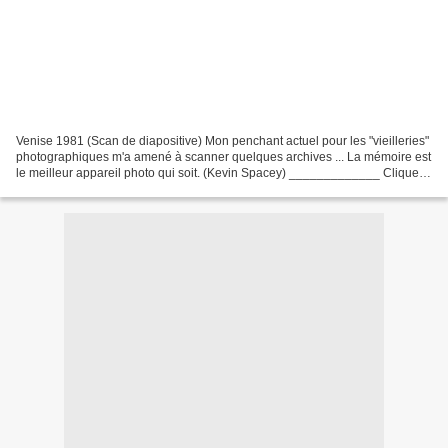
Venise 1981 (Scan de diapositive) Mon penchant actuel pour les "vieilleries"
photographiques m'a amené à scanner quelques archives ... La mémoire est
le meilleur appareil photo qui soit. (Kevin Spacey) _____________ Cliquez
sur les images pour les voir...