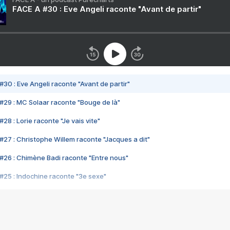
FACE A #30 : Eve Angeli raconte "Avant de partir"
#30 : Eve Angeli raconte "Avant de partir"
#29 : MC Solaar raconte "Bouge de là"
28 : Lorie raconte "Je vais vite"
#27 : Christophe Willem raconte "Jacques a dit"
#26 : Chimène Badi raconte "Entre nous"
#25 : Indochine raconte "3e sexe"
#24 : Zaho raconte "C'est chelou"
#23 : Patrick Bruel raconte "Au café des délices"