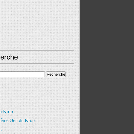
erche
s
du Krop
ième Oeil du Krop
.