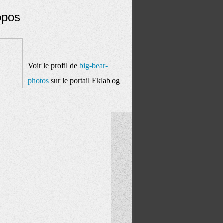
opos
Voir le profil de
big-bear-
photos
sur le portail Eklablog