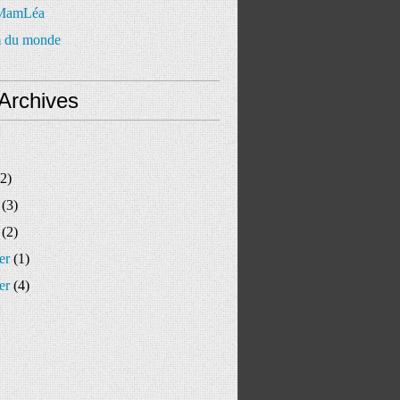
 MamLéa
 du monde
Archives
2)
(3)
(2)
er
(1)
er
(4)