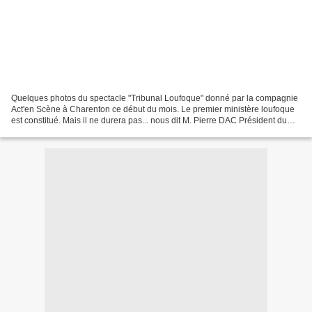
Quelques photos du spectacle "Tribunal Loufoque" donné par la compagnie
Act'en Scène à Charenton ce début du mois. Le premier ministère loufoque
est constitué. Mais il ne durera pas... nous dit M. Pierre DAC Président du
Conseil. C'est au poker dice que...