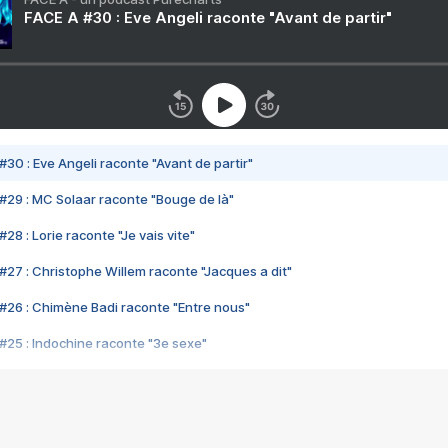
FACE A #30 : Eve Angeli raconte "Avant de partir"
#30 : Eve Angeli raconte "Avant de partir"
#29 : MC Solaar raconte "Bouge de là"
28 : Lorie raconte "Je vais vite"
#27 : Christophe Willem raconte "Jacques a dit"
#26 : Chimène Badi raconte "Entre nous"
#25 : Indochine raconte "3e sexe"
#24 : Zaho raconte "C'est chelou"
#23 : Patrick Bruel raconte "Au café des délices"