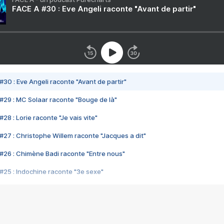
FACE A #30 : Eve Angeli raconte "Avant de partir"
#30 : Eve Angeli raconte "Avant de partir"
#29 : MC Solaar raconte "Bouge de là"
28 : Lorie raconte "Je vais vite"
#27 : Christophe Willem raconte "Jacques a dit"
#26 : Chimène Badi raconte "Entre nous"
#25 : Indochine raconte "3e sexe"
#24 : Zaho raconte "C'est chelou"
#23 : Patrick Bruel raconte "Au café des délices"