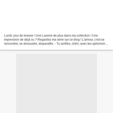
Lundi, jour de lessive ! Une Laverie de plus dans ma collection ! Une
impression de déjà vu ? Regardez ma série sur ce blog ! L'amour, c'est se
rencontrer, se dissoudre, disparaître. - Tu arrêtes, chéri, avec tes aphorismes
de paquet de lessive ? (Sylvain...