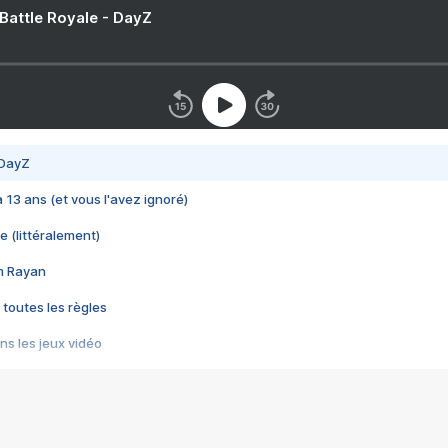
 Battle Royale - DayZ
 DayZ
 a 13 ans (et vous l'avez ignoré)
e (littéralement)
im Rayan
 toutes les règles
s les jeux vidéo
us choquant de Rockstar ? - Le scandale BULLY
e plus moche de Steam