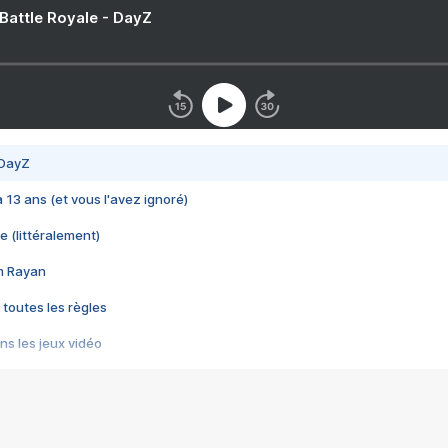
 Battle Royale - DayZ
 DayZ
 a 13 ans (et vous l'avez ignoré)
e (littéralement)
im Rayan
 toutes les règles
s les jeux vidéo
us choquant de Rockstar ? - Le scandale BULLY
e plus moche de Steam