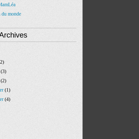
 MamLéa
 du monde
Archives
2)
(3)
(2)
er
(1)
er
(4)