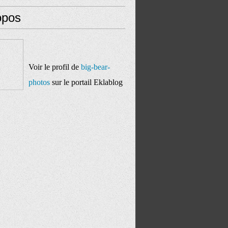
opos
Voir le profil de
big-bear-
photos
sur le portail Eklablog