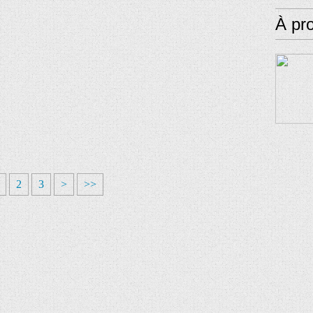
À pr
2
3
>
>>