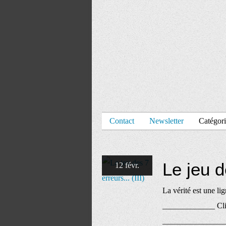
Contact
Newsletter
Catégori
Le jeu de
12 févr.
La vérité est une li
_____________ Cliqu
_______________