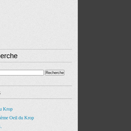
erche
s
du Krop
ième Oeil du Krop
.