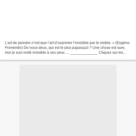
L’art de peindre n’est que l’art d’exprimer l’invisible par le visible. » (Eugène
Fromentin) De nous deux, qui est le plus paparazzi ? Une chose est sure,
moi je suis resté invisible à ses yeux .... _____________ Cliquez sur les
images pour les voir en...