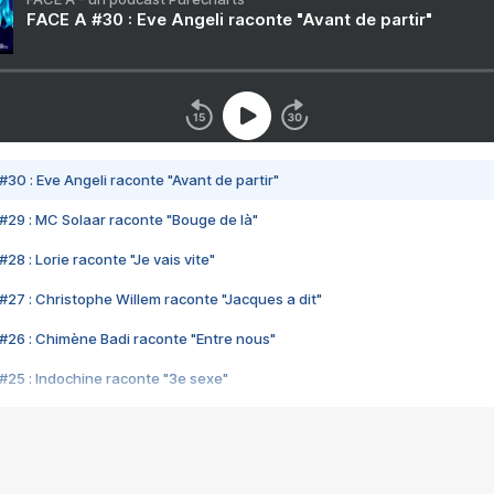
FACE A #30 : Eve Angeli raconte "Avant de partir"
#30 : Eve Angeli raconte "Avant de partir"
#29 : MC Solaar raconte "Bouge de là"
28 : Lorie raconte "Je vais vite"
#27 : Christophe Willem raconte "Jacques a dit"
#26 : Chimène Badi raconte "Entre nous"
#25 : Indochine raconte "3e sexe"
#24 : Zaho raconte "C'est chelou"
#23 : Patrick Bruel raconte "Au café des délices"