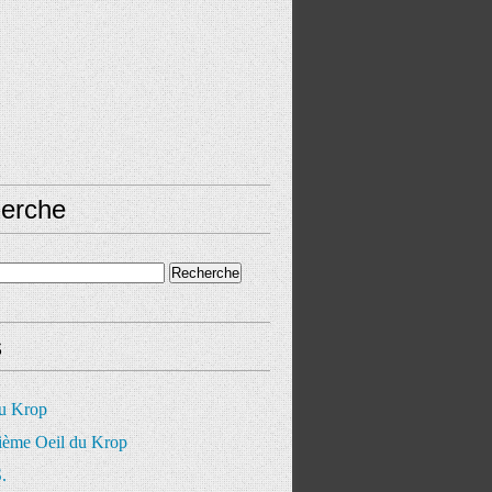
erche
s
du Krop
ième Oeil du Krop
.