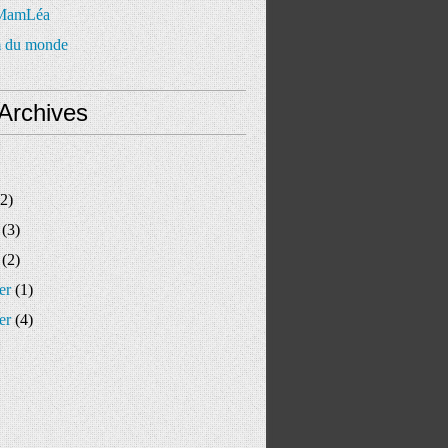
 MamLéa
 du monde
Archives
2)
(3)
(2)
er
(1)
er
(4)