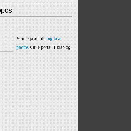
opos
Voir le profil de
big-bear-
photos
sur le portail Eklablog