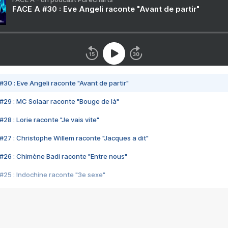
FACE A #30 : Eve Angeli raconte "Avant de partir"
#30 : Eve Angeli raconte "Avant de partir"
#29 : MC Solaar raconte "Bouge de là"
28 : Lorie raconte "Je vais vite"
#27 : Christophe Willem raconte "Jacques a dit"
#26 : Chimène Badi raconte "Entre nous"
#25 : Indochine raconte "3e sexe"
#24 : Zaho raconte "C'est chelou"
#23 : Patrick Bruel raconte "Au café des délices"