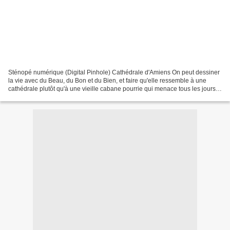
Sténopé numérique (Digital Pinhole) Cathédrale d'Amiens On peut dessiner
la vie avec du Beau, du Bon et du Bien, et faire qu'elle ressemble à une
cathédrale plutôt qu'à une vieille cabane pourrie qui menace tous les jours
de s'écrouler. (François Garagnon)...