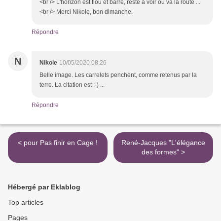
<br /> L'horizon est flou et barré, reste à voir où va la route ...
<br /> Merci Nikole, bon dimanche.
Répondre
N
Nikole
10/05/2020 08:26
Belle image. Les carrelets penchent, comme retenus par la
terre. La citation est :-) ...
Répondre
< pour Pas finir en Cage !
René-Jacques "L'élégance
des formes" >
Hébergé par Eklablog
Top articles
Pages