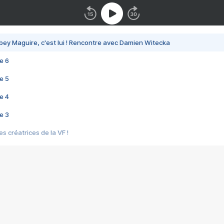
bey Maguire, c'est lui ! Rencontre avec Damien Witecka
e 6
e 5
e 4
e 3
s créatrices de la VF !
e 2
e 1
e Mektoub My Love arrive enfin ! Rencontre avec Shaïn Boumedine et Sal
i : après Toni en famille
elle réalise le bouleversant Dites lui que je l'aime