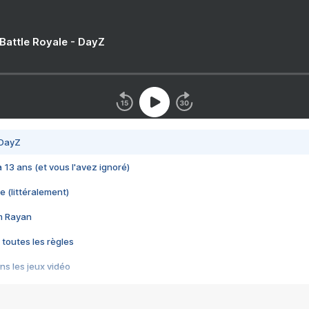
 Battle Royale - DayZ
 DayZ
 a 13 ans (et vous l'avez ignoré)
e (littéralement)
im Rayan
 toutes les règles
s les jeux vidéo
us choquant de Rockstar ? - Le scandale BULLY