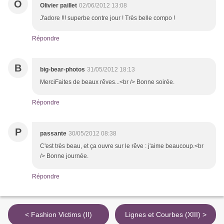
O
Olivier paillet
02/06/2012 13:08
J'adore !!! superbe contre jour ! Très belle compo !
Répondre
B
big-bear-photos
31/05/2012 18:13
MerciFaites de beaux rêves...<br /> Bonne soirée.
Répondre
P
passante
30/05/2012 08:38
C'est très beau, et ça ouvre sur le rêve : j'aime beaucoup.<br
/> Bonne journée.
Répondre
< Fashion Victims (II)
Lignes et Courbes (XIII) >