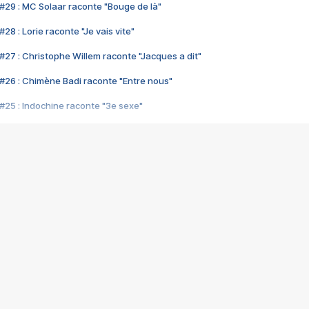
#29 : MC Solaar raconte "Bouge de là"
28 : Lorie raconte "Je vais vite"
#27 : Christophe Willem raconte "Jacques a dit"
#26 : Chimène Badi raconte "Entre nous"
#25 : Indochine raconte "3e sexe"
#24 : Zaho raconte "C'est chelou"
#23 : Patrick Bruel raconte "Au café des délices"
#22 : Kyo raconte "Le chemin"
#21 : Nolwenn Leroy raconte "Cassé"
#20 : Patrick Hernandez raconte "Born to be alive"
#19 : Lorie raconte "Près de moi"
#18 : Michael Jones raconte "A nos actes manqués" (avec Jean-Jacque
#17 : Khaled raconte "Aïcha"