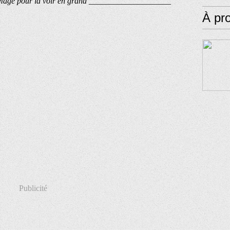
image pour la voir en grand ____________________
À pr
Publicité