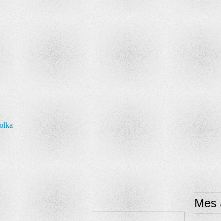
olka
Mes a