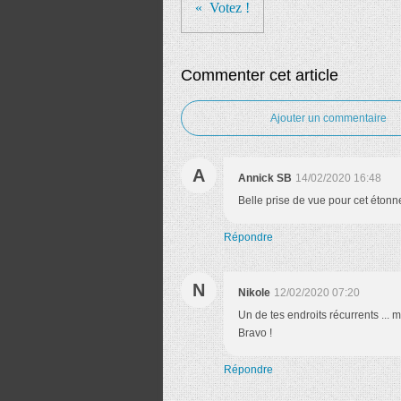
Votez !
Commenter cet article
Ajouter un commentaire
A
Annick SB
14/02/2020 16:48
Belle prise de vue pour cet étonn
Répondre
N
Nikole
12/02/2020 07:20
Un de tes endroits récurrents ... 
Bravo !
Répondre