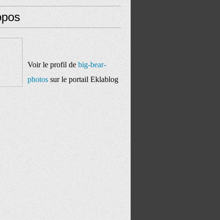
opos
Voir le profil de
big-bear-
photos
sur le portail Eklablog