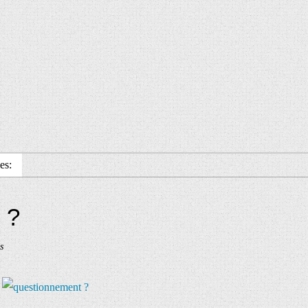
es:
 ?
s