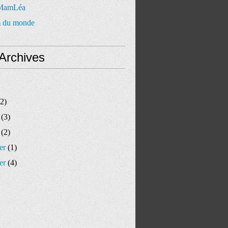
 MamLéa
 du monde
Archives
2)
(3)
(2)
er
(1)
er
(4)