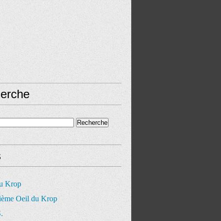
erche
s
du Krop
ième Oeil du Krop
.