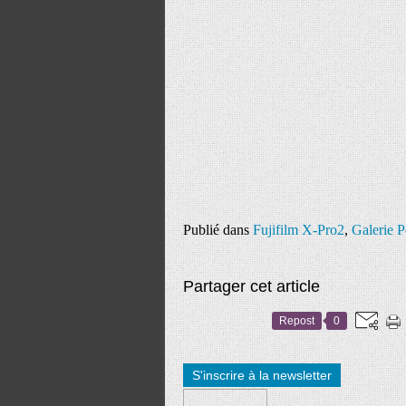
Publié dans
Fujifilm X-Pro2
,
Galerie P
Partager cet article
Repost
0
S'inscrire à la newsletter