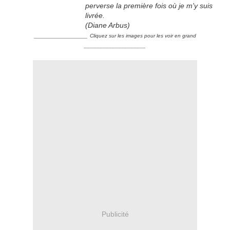
perverse la première fois où je m'y suis
livrée.
(Diane Arbus)
_____________
Cliquez sur les images pour les voir en grand
____________________
Publicité