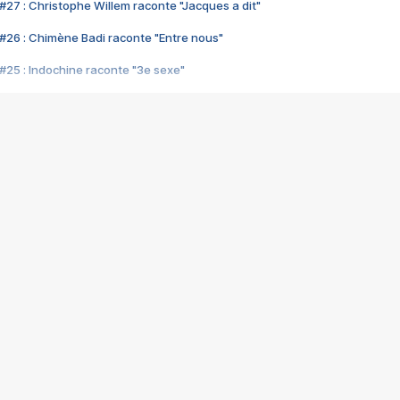
#27 : Christophe Willem raconte "Jacques a dit"
#26 : Chimène Badi raconte "Entre nous"
#25 : Indochine raconte "3e sexe"
#24 : Zaho raconte "C'est chelou"
#23 : Patrick Bruel raconte "Au café des délices"
#22 : Kyo raconte "Le chemin"
#21 : Nolwenn Leroy raconte "Cassé"
#20 : Patrick Hernandez raconte "Born to be alive"
#19 : Lorie raconte "Près de moi"
#18 : Michael Jones raconte "A nos actes manqués" (avec Jean-Jacque
#17 : Khaled raconte "Aïcha"
#16 : Corneille raconte "Parce qu'on vient de loin"
#15 : Indochine raconte "L'aventurier"