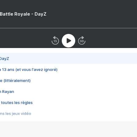
 Battle Royale - DayZ
 DayZ
 a 13 ans (et vous l'avez ignoré)
e (littéralement)
im Rayan
 toutes les règles
s les jeux vidéo
us choquant de Rockstar ? - Le scandale BULLY
e plus moche de Steam