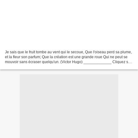
Je sais que le fruit tombe au vent qui le secoue, Que l'oiseau perd sa plume,
et la fleur son parfum; Que la création est une grande roue Qui ne peut se
mouvoir sans écraser quelqu'un. (Victor Hugo) _____________ Cliquez sur
l' image pour la voir en grand...