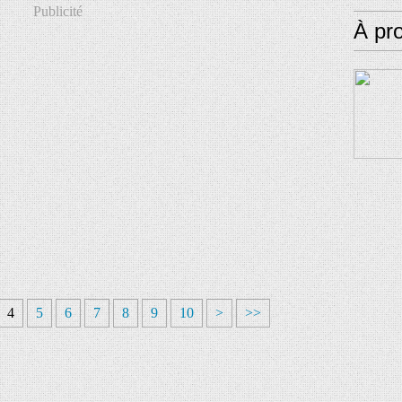
Publicité
À pr
4
5
6
7
8
9
10
>
>>