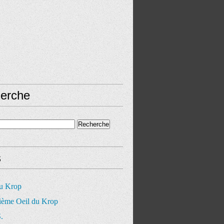
erche
s
du Krop
ième Oeil du Krop
.