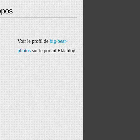
opos
Voir le profil de
big-bear-
photos
sur le portail Eklablog