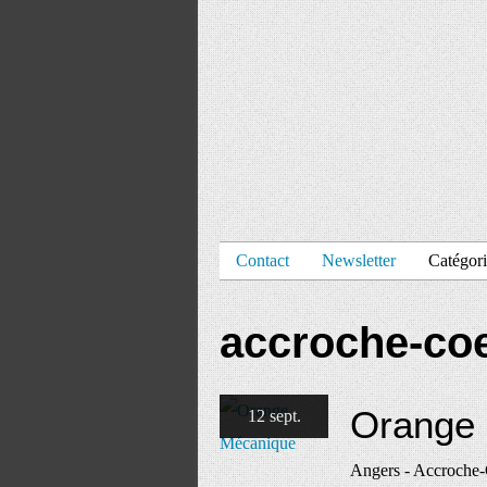
Contact
Newsletter
Catégori
accroche-co
Orange
12 sept.
Angers - Accroche-Co