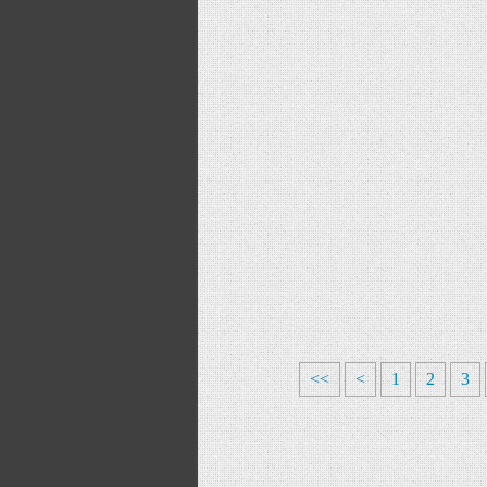
<<
<
1
2
3