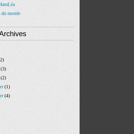
 MamLéa
 du monde
Archives
2)
(3)
(2)
er
(1)
er
(4)