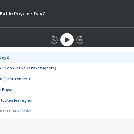
 Battle Royale - DayZ
 DayZ
 a 13 ans (et vous l'avez ignoré)
e (littéralement)
im Rayan
 toutes les règles
s les jeux vidéo
us choquant de Rockstar ? - Le scandale BULLY
e plus moche de Steam