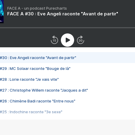
FACE A - un podcast Purecharts
FACE A #30 : Eve Angeli raconte "Avant de partir"
#30 : Eve Angeli raconte "Avant de partir"
#29 : MC Solaar raconte "Bouge de là"
28 : Lorie raconte "Je vais vite"
#27 : Christophe Willem raconte "Jacques a dit"
#26 : Chimène Badi raconte "Entre nous"
#25 : Indochine raconte "3e sexe"
#24 : Zaho raconte "C'est chelou"
#23 : Patrick Bruel raconte "Au café des délices"