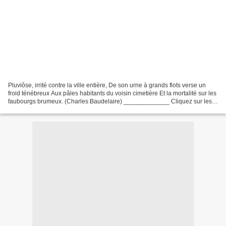
Pluviôse, irrité contre la ville entière, De son urne à grands flots verse un
froid ténébreux Aux pâles habitants du voisin cimetière Et la mortalité sur les
faubourgs brumeux. (Charles Baudelaire) _____________ Cliquez sur les
images pour les voir en...