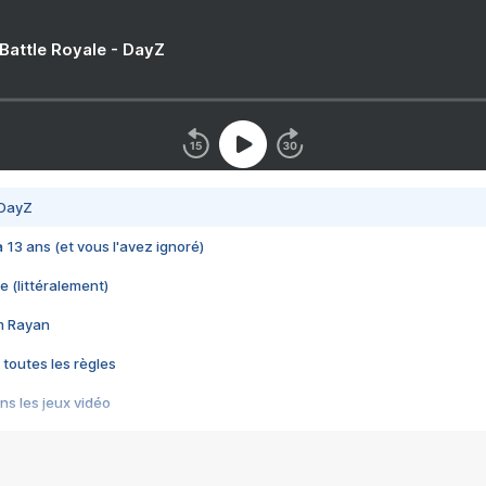
 Battle Royale - DayZ
 DayZ
 a 13 ans (et vous l'avez ignoré)
e (littéralement)
im Rayan
 toutes les règles
s les jeux vidéo
us choquant de Rockstar ? - Le scandale BULLY
e plus moche de Steam