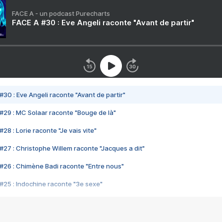
FACE A - un podcast Purecharts
FACE A #30 : Eve Angeli raconte "Avant de partir"
#30 : Eve Angeli raconte "Avant de partir"
#29 : MC Solaar raconte "Bouge de là"
28 : Lorie raconte "Je vais vite"
#27 : Christophe Willem raconte "Jacques a dit"
#26 : Chimène Badi raconte "Entre nous"
#25 : Indochine raconte "3e sexe"
#24 : Zaho raconte "C'est chelou"
#23 : Patrick Bruel raconte "Au café des délices"