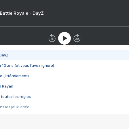
 Battle Royale - DayZ
 DayZ
 a 13 ans (et vous l'avez ignoré)
e (littéralement)
im Rayan
 toutes les règles
s les jeux vidéo
us choquant de Rockstar ? - Le scandale BULLY
e plus moche de Steam