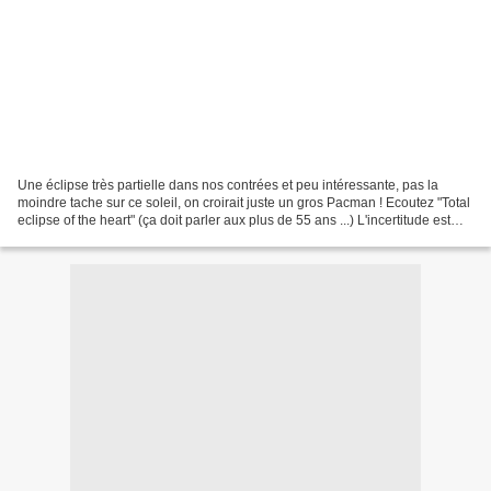
Une éclipse très partielle dans nos contrées et peu intéressante, pas la
moindre tache sur ce soleil, on croirait juste un gros Pacman ! Ecoutez "Total
eclipse of the heart" (ça doit parler aux plus de 55 ans ...) L'incertitude est
notre pire ennemi en...