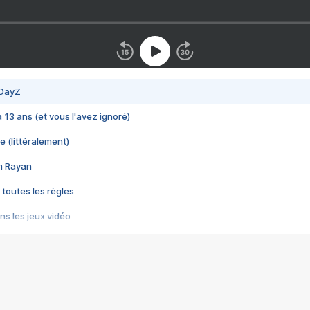
 DayZ
 a 13 ans (et vous l'avez ignoré)
e (littéralement)
im Rayan
 toutes les règles
s les jeux vidéo
us choquant de Rockstar ? - Le scandale BULLY
e plus moche de Steam
du RÊVE tourne au CAUCHEMAR