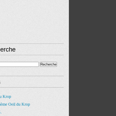
erche
s
du Krop
ième Oeil du Krop
.