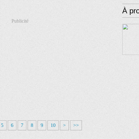
À pr
Publicité
5
6
7
8
9
10
>
>>