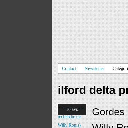
Contact
Newsletter
Catégori
ilford delta 
Gordes 
16 avr.
Willy Ro