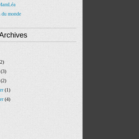
 MamLéa
 du monde
Archives
2)
(3)
(2)
er
(1)
er
(4)