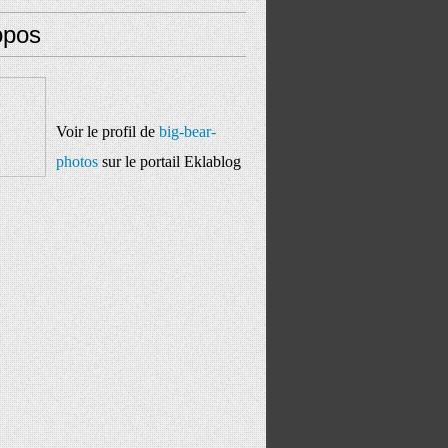
opos
Voir le profil de
big-bear-
photos
sur le portail Eklablog