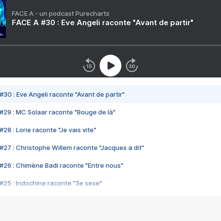
FACE A - un podcast Purecharts
FACE A #30 : Eve Angeli raconte "Avant de partir"
#30 : Eve Angeli raconte "Avant de partir"
#29 : MC Solaar raconte "Bouge de là"
28 : Lorie raconte "Je vais vite"
#27 : Christophe Willem raconte "Jacques a dit"
#26 : Chimène Badi raconte "Entre nous"
#25 : Indochine raconte "3e sexe"
#24 : Zaho raconte "C'est chelou"
#23 : Patrick Bruel raconte "Au café des délices"