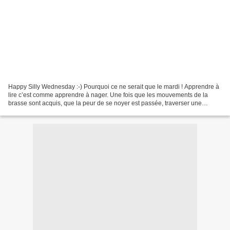
Happy Silly Wednesday :-) Pourquoi ce ne serait que le mardi ! Apprendre à
lire c’est comme apprendre à nager. Une fois que les mouvements de la
brasse sont acquis, que la peur de se noyer est passée, traverser une
piscine ou un océan revient au même....