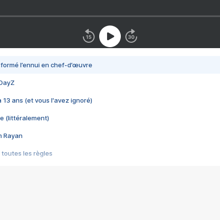
nsformé l’ennui en chef-d’œuvre
 DayZ
 a 13 ans (et vous l'avez ignoré)
e (littéralement)
im Rayan
 toutes les règles
s les jeux vidéo
us choquant de Rockstar ? - Le scandale BULLY
e plus moche de Steam