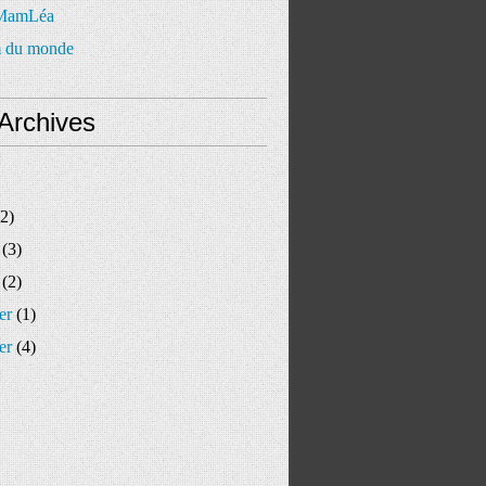
 MamLéa
 du monde
Archives
2)
(3)
(2)
er
(1)
er
(4)