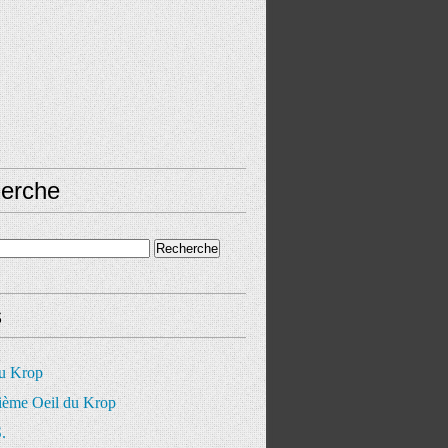
erche
s
du Krop
ième Oeil du Krop
.