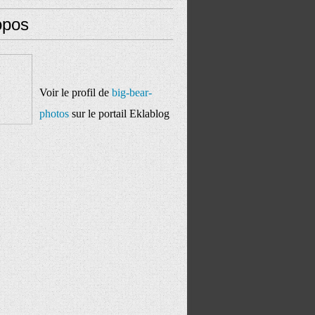
opos
Voir le profil de
big-bear-
photos
sur le portail Eklablog