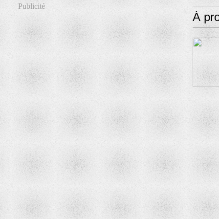
Publicité
À pr