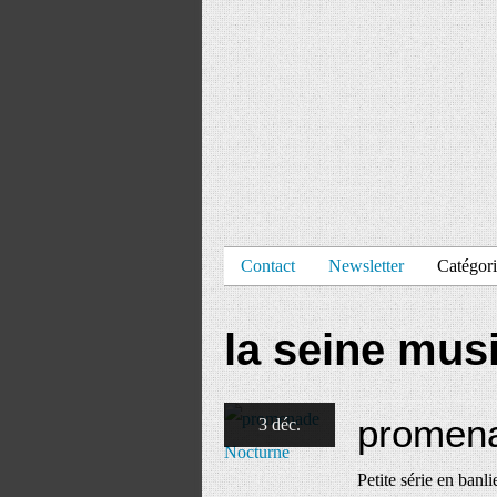
Contact
Newsletter
Catégori
la seine mus
promen
3 déc.
Petite série en banl