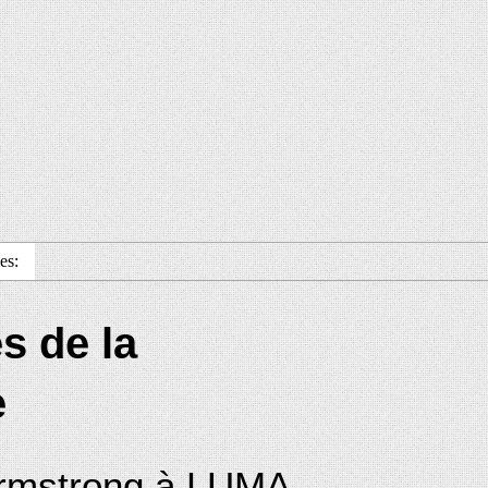
es:
s de la
e
rmstrong à LUMA