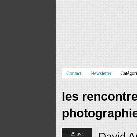
Contact
Newsletter
Catégori
les rencontre
photographi
David A
29 avr.