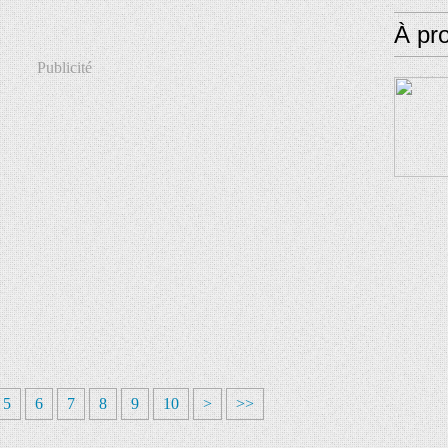
À pr
Publicité
5
6
7
8
9
10
>
>>