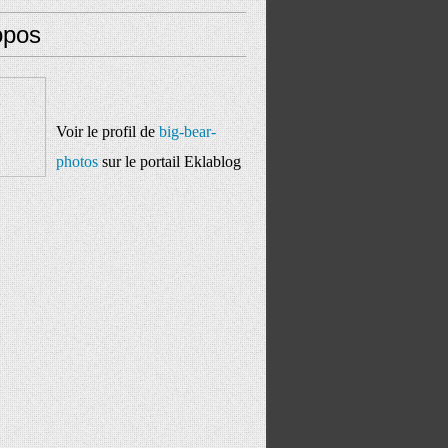
opos
Voir le profil de
big-bear-
photos
sur le portail Eklablog