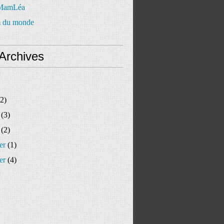
 MamLéa
 du monde
Archives
2)
(3)
(2)
er
(1)
er
(4)