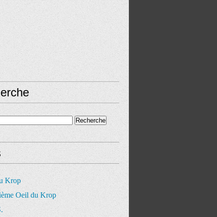
erche
s
du Krop
ième Oeil du Krop
.