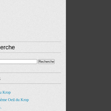
erche
s
du Krop
ième Oeil du Krop
.