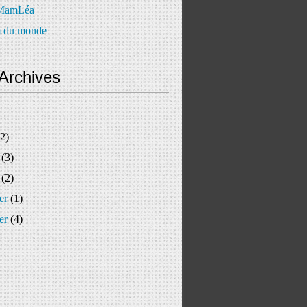
 MamLéa
 du monde
Archives
2)
(3)
(2)
er
(1)
er
(4)