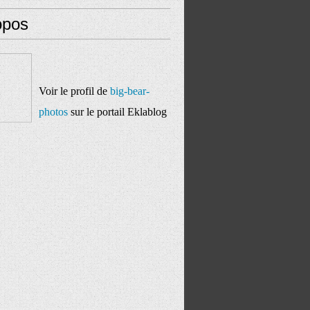
opos
Voir le profil de
big-bear-
photos
sur le portail Eklablog