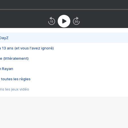
 DayZ
 a 13 ans (et vous l'avez ignoré)
e (littéralement)
im Rayan
 toutes les règles
s les jeux vidéo
us choquant de Rockstar ? - Le scandale BULLY
e plus moche de Steam
du RÊVE tourne au CAUCHEMAR