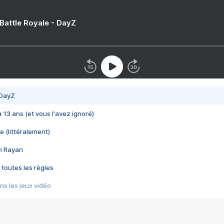
 Battle Royale - DayZ
 DayZ
 a 13 ans (et vous l'avez ignoré)
e (littéralement)
im Rayan
 toutes les règles
s les jeux vidéo
us choquant de Rockstar ? - Le scandale BULLY
e plus moche de Steam