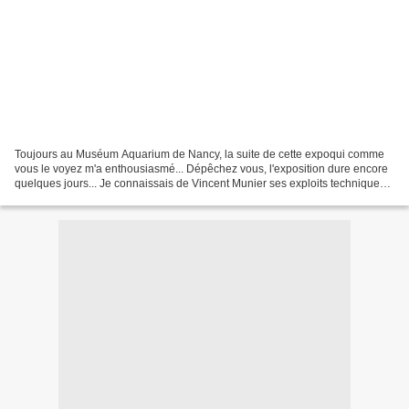
Toujours au Muséum Aquarium de Nancy, la suite de cette expoqui comme
vous le voyez m'a enthousiasmé... Dépêchez vous, l'exposition dure encore
quelques jours... Je connaissais de Vincent Munier ses exploits techniques
relatés dans "Chasseur d’Images"...