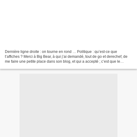
Dernière ligne droite : on tourne en rond … Politique : qu’est-ce que
t’affiches ? Merci à Big Bear, à qui j’ai demandé, tout de go et derechef, de
me faire une petite place dans son blog, et qui a accepté ; c’est que le
propos urgeait : traiter des affiches...