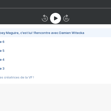
bey Maguire, c'est lui ! Rencontre avec Damien Witecka
e 6
e 5
e 4
e 3
s créatrices de la VF !
e 2
e 1
e Mektoub My Love arrive enfin ! Rencontre avec Shaïn Boumedine et Sal