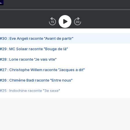
#30 : Eve Angeli raconte "Avant de partir"
#29 : MC Solaar raconte "Bouge de là"
28 : Lorie raconte "Je vais vite"
#27 : Christophe Willem raconte "Jacques a dit"
#26 : Chimène Badi raconte "Entre nous"
#25 : Indochine raconte "3e sexe"
#24 : Zaho raconte "C'est chelou"
#23 : Patrick Bruel raconte "Au café des délices"
#22 : Kyo raconte "Le chemin"