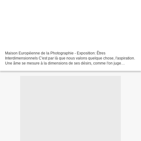
Maison Européenne de la Photographie - Exposition: Êtres
Interdimensionnels C'est par là que nous valons quelque chose, l'aspiration.
Une âme se mesure à la dimensions de ses désirs, comme l'on juge
d'avance des cathédrales à la hauteur de leurs cloches....