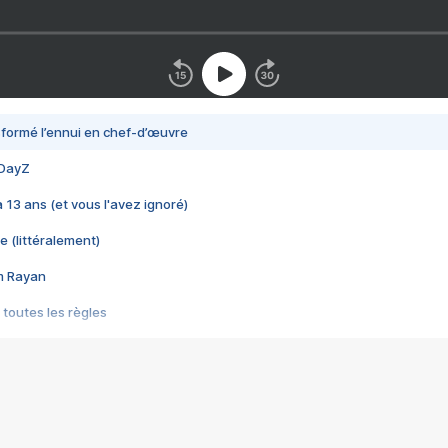
nsformé l’ennui en chef-d’œuvre
 DayZ
 a 13 ans (et vous l'avez ignoré)
e (littéralement)
im Rayan
 toutes les règles
s les jeux vidéo
us choquant de Rockstar ? - Le scandale BULLY
e plus moche de Steam