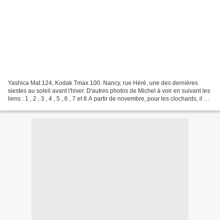
Yashica Mat 124, Kodak Tmax 100. Nancy, rue Héré, une des dernières
siestes au soleil avant l'hiver. D'autres photos de Michel à voir en suivant les
liens : 1 , 2 , 3 , 4 , 5 , 6 , 7 et 8 A partir de novembre, pour les clochards, il n'y
a plus que deux...