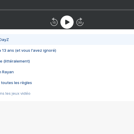
 DayZ
 a 13 ans (et vous l'avez ignoré)
e (littéralement)
im Rayan
 toutes les règles
s les jeux vidéo
us choquant de Rockstar ? - Le scandale BULLY
e plus moche de Steam
du RÊVE tourne au CAUCHEMAR