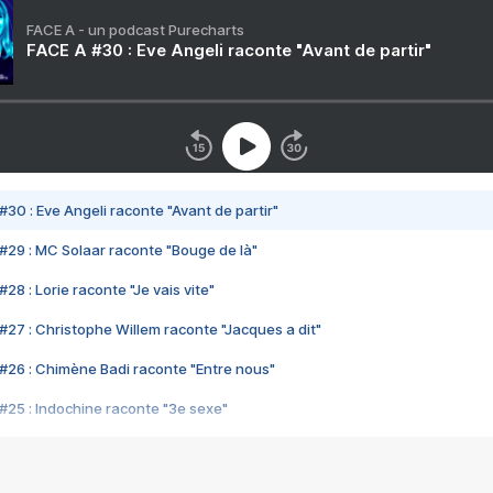
FACE A - un podcast Purecharts
FACE A #30 : Eve Angeli raconte "Avant de partir"
#30 : Eve Angeli raconte "Avant de partir"
#29 : MC Solaar raconte "Bouge de là"
28 : Lorie raconte "Je vais vite"
#27 : Christophe Willem raconte "Jacques a dit"
#26 : Chimène Badi raconte "Entre nous"
#25 : Indochine raconte "3e sexe"
#24 : Zaho raconte "C'est chelou"
#23 : Patrick Bruel raconte "Au café des délices"