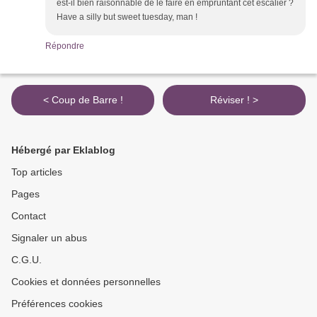
est-il bien raisonnable de le faire en empruntant cet escalier ?
Have a silly but sweet tuesday, man !
Répondre
< Coup de Barre !
Réviser ! >
Hébergé par Eklablog
Top articles
Pages
Contact
Signaler un abus
C.G.U.
Cookies et données personnelles
Préférences cookies