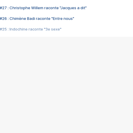
#27 : Christophe Willem raconte "Jacques a dit"
#26 : Chimène Badi raconte "Entre nous"
#25 : Indochine raconte "3e sexe"
#24 : Zaho raconte "C'est chelou"
#23 : Patrick Bruel raconte "Au café des délices"
#22 : Kyo raconte "Le chemin"
#21 : Nolwenn Leroy raconte "Cassé"
#20 : Patrick Hernandez raconte "Born to be alive"
#19 : Lorie raconte "Près de moi"
#18 : Michael Jones raconte "A nos actes manqués" (avec Jean-Jacque
#17 : Khaled raconte "Aïcha"
#16 : Corneille raconte "Parce qu'on vient de loin"