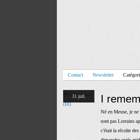
Contact
Newsletter
Catégori
I rememb
31 juil.
Né en Meuse, je ne 
sont pas Lorrains ap
c'était la récolte d
dimanche après-midi,