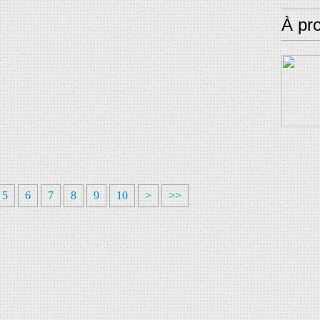
À pr
5
6
7
8
9
10
>
>>