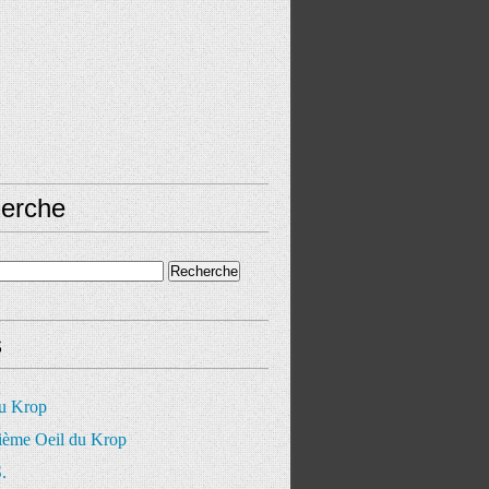
erche
s
du Krop
ième Oeil du Krop
.