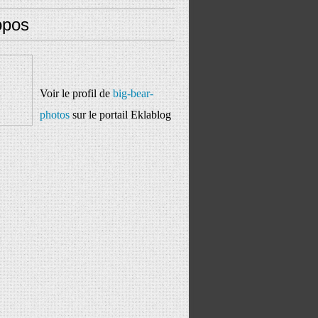
opos
Voir le profil de
big-bear-
photos
sur le portail Eklablog