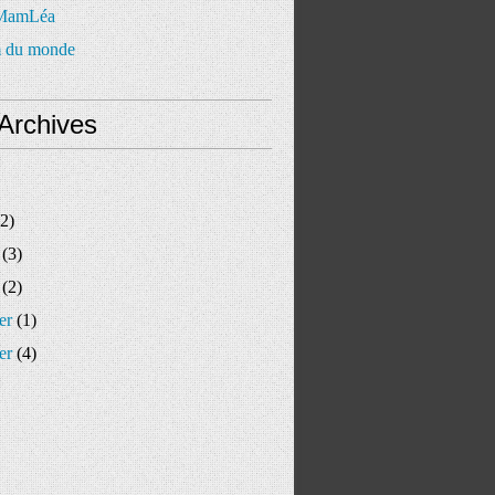
 MamLéa
 du monde
Archives
2)
(3)
(2)
er
(1)
er
(4)