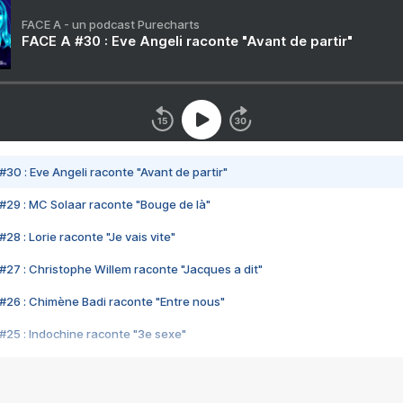
FACE A - un podcast Purecharts
FACE A #30 : Eve Angeli raconte "Avant de partir"
#30 : Eve Angeli raconte "Avant de partir"
#29 : MC Solaar raconte "Bouge de là"
28 : Lorie raconte "Je vais vite"
#27 : Christophe Willem raconte "Jacques a dit"
#26 : Chimène Badi raconte "Entre nous"
#25 : Indochine raconte "3e sexe"
#24 : Zaho raconte "C'est chelou"
#23 : Patrick Bruel raconte "Au café des délices"