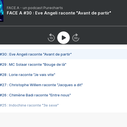
FACE A - un podcast Purecharts
FACE A #30 : Eve Angeli raconte "Avant de partir"
#30 : Eve Angeli raconte "Avant de partir"
#29 : MC Solaar raconte "Bouge de là"
28 : Lorie raconte "Je vais vite"
#27 : Christophe Willem raconte "Jacques a dit"
#26 : Chimène Badi raconte "Entre nous"
#25 : Indochine raconte "3e sexe"
#24 : Zaho raconte "C'est chelou"
#23 : Patrick Bruel raconte "Au café des délices"