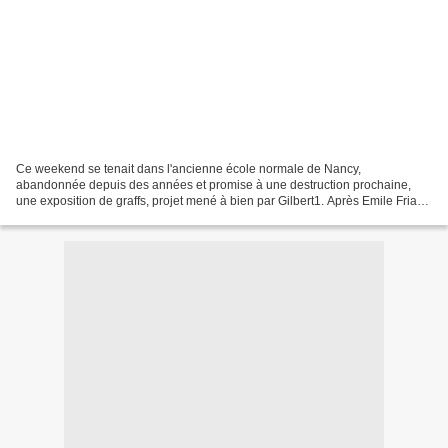
Ce weekend se tenait dans l'ancienne école normale de Nancy,
abandonnée depuis des années et promise à une destruction prochaine,
une exposition de graffs, projet mené à bien par Gilbert1. Après Emile Friant
voilà Gilbert1 et son Hidden Project . Des...