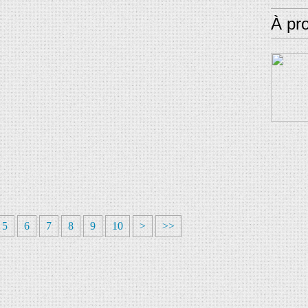
À pr
5
6
7
8
9
10
>
>>