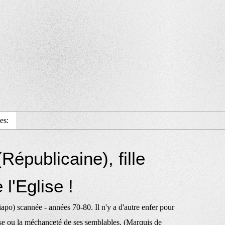
es:
Républicaine), fille
 l'Eglise !
apo) scannée - années 70-80. Il n'y a d'autre enfer pour
se ou la méchanceté de ses semblables. (Marquis de