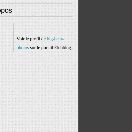
opos
Voir le profil de
big-bear-
photos
sur le portail Eklablog