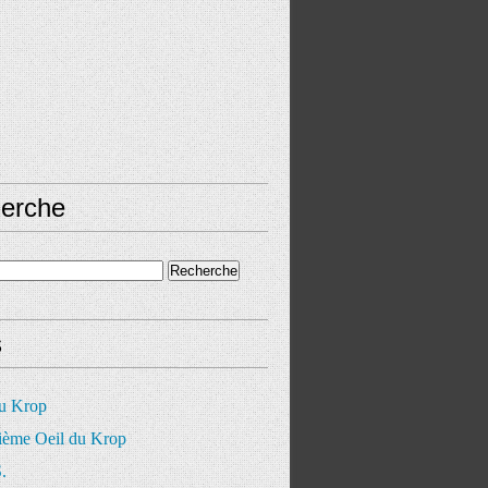
erche
s
du Krop
ième Oeil du Krop
.