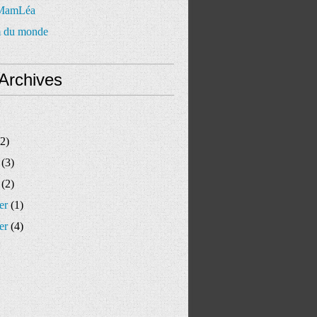
 MamLéa
 du monde
Archives
2)
(3)
(2)
er
(1)
er
(4)