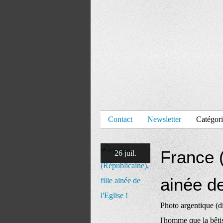
Contact
Newsletter
Catégori
France (
26 juil.
ainée de
Photo argentique (di
l'homme que la bêti