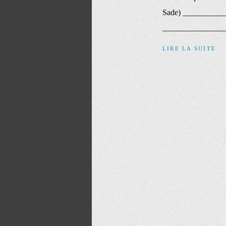
Sade) _____________
_______________
LIRE LA SUITE