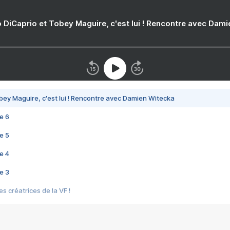
 DiCaprio et Tobey Maguire, c'est lui ! Rencontre avec Dam
bey Maguire, c'est lui ! Rencontre avec Damien Witecka
e 6
e 5
e 4
e 3
s créatrices de la VF !
e 2
e 1