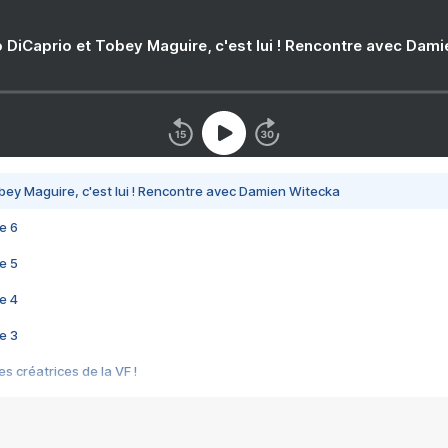
 DiCaprio et Tobey Maguire, c'est lui ! Rencontre avec Dam
bey Maguire, c'est lui ! Rencontre avec Damien Witecka
e 6
e 5
e 4
e 3
s créatrices de la VF !
e 2
e 1