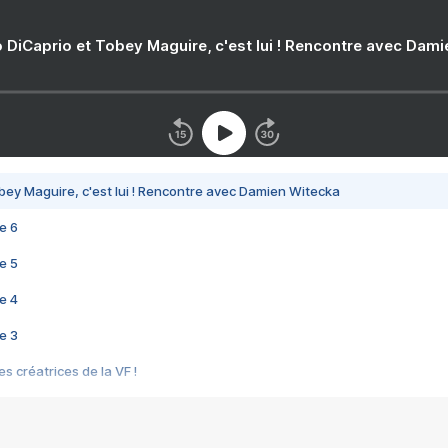
 DiCaprio et Tobey Maguire, c'est lui ! Rencontre avec Dam
bey Maguire, c'est lui ! Rencontre avec Damien Witecka
e 6
e 5
e 4
e 3
s créatrices de la VF !
e 2
e 1