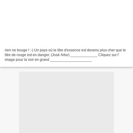
rien ne bouge ! :-) Un pays où le litre d'essence est devenu plus cher que le
litre de rouge est en danger. (José Artur) _____________ Cliquez sur l'
image pour la voir en grand ____________________