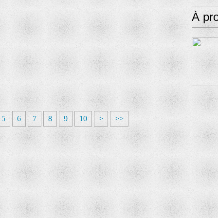
À pr
5
6
7
8
9
10
>
>>