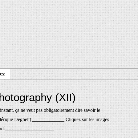
es:
hotography (XII)
instant, ça ne veut pas obligatoirement dire savoir le
édérique Deghelt) _____________ Cliquez sur les images
grand ____________________