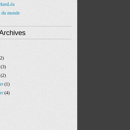
 MamLéa
 du monde
Archives
2)
(3)
(2)
er
(1)
er
(4)