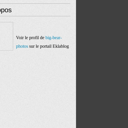
opos
Voir le profil de
big-bear-
photos
sur le portail Eklablog