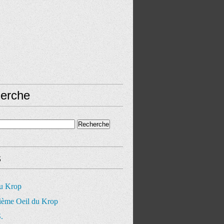
erche
s
du Krop
ième Oeil du Krop
.