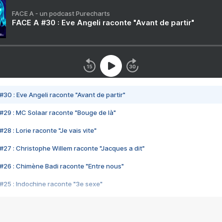
FACE A - un podcast Purecharts
FACE A #30 : Eve Angeli raconte "Avant de partir"
#30 : Eve Angeli raconte "Avant de partir"
#29 : MC Solaar raconte "Bouge de là"
28 : Lorie raconte "Je vais vite"
#27 : Christophe Willem raconte "Jacques a dit"
#26 : Chimène Badi raconte "Entre nous"
#25 : Indochine raconte "3e sexe"
#24 : Zaho raconte "C'est chelou"
#23 : Patrick Bruel raconte "Au café des délices"