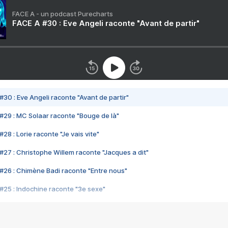
FACE A - un podcast Purecharts
FACE A #30 : Eve Angeli raconte "Avant de partir"
#30 : Eve Angeli raconte "Avant de partir"
#29 : MC Solaar raconte "Bouge de là"
28 : Lorie raconte "Je vais vite"
#27 : Christophe Willem raconte "Jacques a dit"
#26 : Chimène Badi raconte "Entre nous"
#25 : Indochine raconte "3e sexe"
#24 : Zaho raconte "C'est chelou"
#23 : Patrick Bruel raconte "Au café des délices"